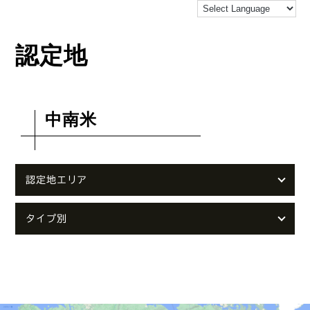
認定地
中南米
認定地エリア
タイプ別